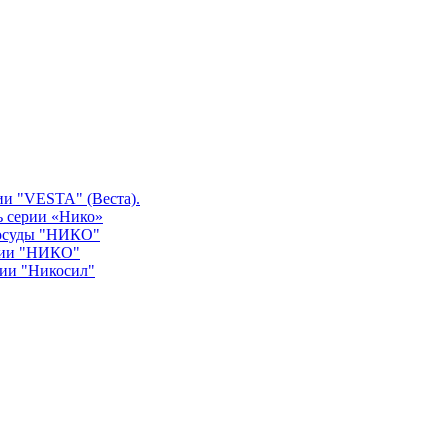
ии "VESTA" (Веста).
ь серии «Нико»
посуды "НИКО"
рии "НИКО"
рии "Никосил"