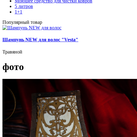
Моющее средство для чистки ковров
5 литров
1+1
Популярный товар
Шампунь NEW для волос "Vesta"
Травяной
фото