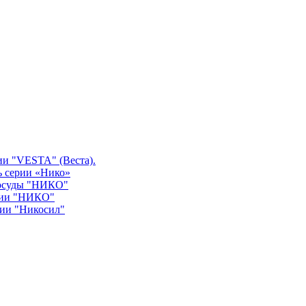
ии "VESTA" (Веста).
ь серии «Нико»
посуды "НИКО"
рии "НИКО"
рии "Никосил"