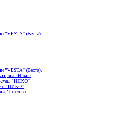
ии "VESTA" (Веста).
ии "VESTA" (Веста).
ь серии «Нико»
посуды "НИКО"
рии "НИКО"
рии "Никосил"